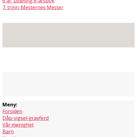
6 år: utdeling 6-årsbok
7. trinn: Mesternes Mester
Meny:
Forsiden
Dåp-vigsel-gravferd
Vår menighet
Barn