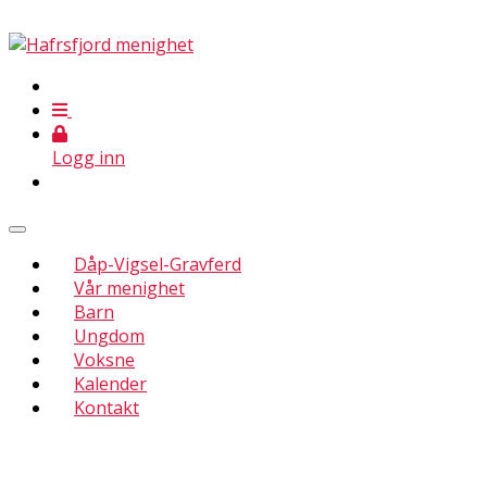
Logg inn
Dåp-Vigsel-Gravferd
Vår menighet
Barn
Ungdom
Voksne
Kalender
Kontakt