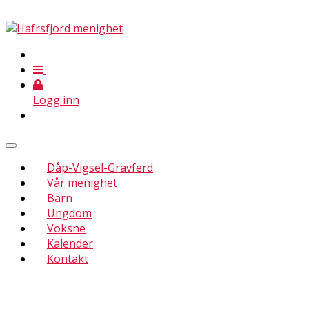
Logg inn
Dåp-Vigsel-Gravferd
Vår menighet
Barn
Ungdom
Voksne
Kalender
Kontakt